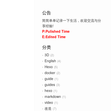
公告
简简单单记录一下生活，欢迎交流与分
享经验!
P:Pulished Time
E:Edited Time
分类
3D
2
English
4
Hexo
5
docker
2
guide
1
guides
3
hexo
1
markdown
1
video
1
改造
7