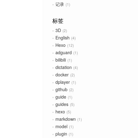
记录
1
标签
3D
2
English
4
Hexo
12
adguard
1
bilibili
1
dictation
4
docker
2
dplayer
1
github
2
guide
1
guides
5
hexo
5
markdown
1
model
1
plugin
1