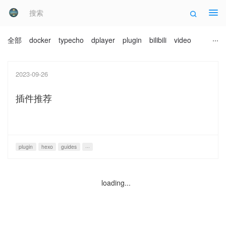
Tog
全部
docker
typecho
dplayer
plugin
bilibili
video
2023-09-26
插件推荐
plugin
hexo
guides
···
loading...