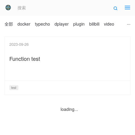
Tog
全部
docker
typecho
dplayer
plugin
bilibili
video
2023-09-26
Function test
test
loading...