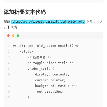
添加折叠文本代码
新建
文件，加入
themes\pure\layout\_partial\fold_action.ejs
以下代码
1
<% if(theme.fold_action.enable){ %>
2
    <style>
3
        /* 折叠内容 */
4
        /* toggle hider title */
5
        .hider_title {
6
            display: contents;
7
            cursor: pointer;
8
            background: #05f040c2;
9
            font-size:15px;
10
        }
11