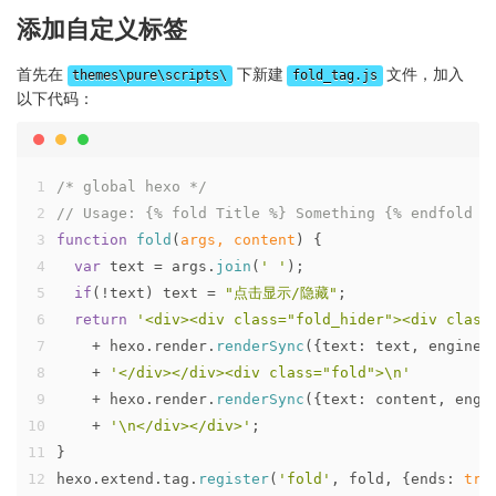
添加自定义标签
首先在
下新建
文件，加入
themes\pure\scripts\
fold_tag.js
以下代码：
1
/* global hexo */
2
// Usage: {% fold Title %} Something {% endfold %
3
function
fold
(
args, content
) {
4
var
 text = args.
join
(
' '
);
5
if
(!text) text = 
"点击显示/隐藏"
;
6
return
'<div><div class="fold_hider"><div class
7
    + hexo.
render
.
renderSync
({
text
: text, 
engine
:
8
    + 
'</div></div><div class="fold">\n'
9
    + hexo.
render
.
renderSync
({
text
: content, 
engi
10
    + 
'\n</div></div>'
;
11
}
12
hexo.
extend
.
tag
.
register
(
'fold'
, fold, {
ends
: 
tru