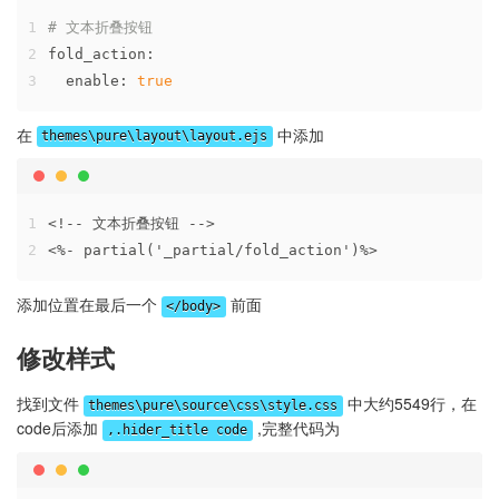
1
# 文本折叠按钮
2
fold_action:
3
enable:
true
在
中添加
themes\pure\layout\layout.ejs
1
<!-- 文本折叠按钮 -->
2
<%- partial('_partial/fold_action')%>
添加位置在最后一个
前面
</body>
修改样式
找到文件
中大约5549行，在
themes\pure\source\css\style.css
code后添加
,完整代码为
,.hider_title code