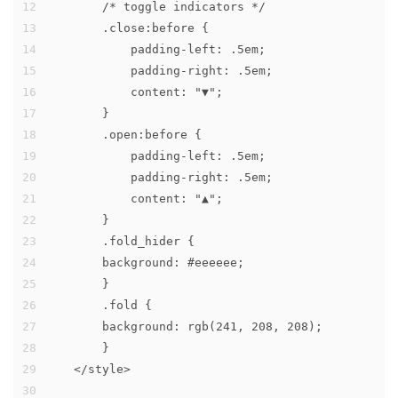
12
        /* toggle indicators */
13
        .close:before {
14
            padding-left: .5em;
15
            padding-right: .5em;
16
            content: "▼";
17
        }
18
        .open:before {
19
            padding-left: .5em;
20
            padding-right: .5em;
21
            content: "▲";
22
        } 
23
        .fold_hider {
24
        background: #eeeeee;
25
        }
26
        .fold {
27
        background: rgb(241, 208, 208);
28
        }
29
    </style>
30