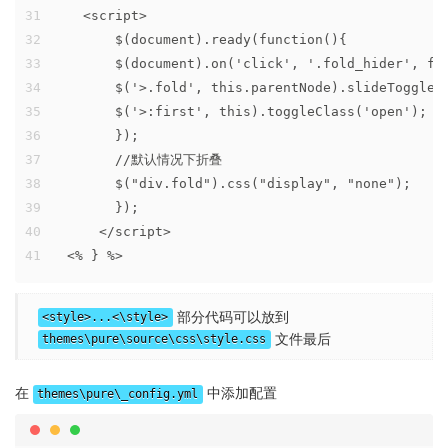
31
    <script>
32
        $(document).ready(function(){
33
        $(document).on('click', '.fold_hider', fu
34
        $('>.fold', this.parentNode).slideToggle(
35
        $('>:first', this).toggleClass('open');
36
        });
37
        //默认情况下折叠
38
        $("div.fold").css("display", "none");
39
        });
40
      </script>
41
  <% } %>
部分代码可以放到
<style>...<\style>
文件最后
themes\pure\source\css\style.css
在
中添加配置
themes\pure\_config.yml