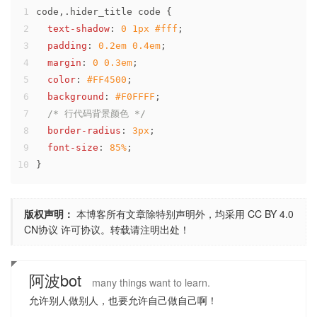
1
code
,
.hider_title
code
 {
2
text-shadow
: 
0
1px
#fff
;
3
padding
: 
0.2em
0.4em
;
4
margin
: 
0
0.3em
;
5
color
: 
#FF4500
;
6
background
: 
#F0FFFF
;
7
/* 行代码背景颜色 */
8
border-radius
: 
3px
;
9
font-size
: 
85%
;
10
}
版权声明：
本博客所有文章除特别声明外，均采用
CC BY 4.0
CN协议
许可协议。转载请注明出处！
阿波bot
many things want to learn.
允许别人做别人，也要允许自己做自己啊！