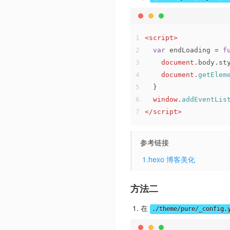
1
<
script
>
2
var
 endLoading = 
f
3
document
.
body
.
st
4
document
.
getElem
5
  }
6
window
.
addEventLis
7
</
script
>
参考链接
​
1.hexo 博客美化
方法二
在
./theme/pure/_config.