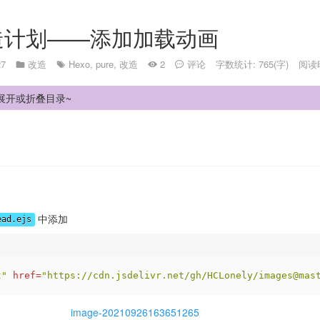
e改造计划——添加加载动画
27
改造
Hexo
,
pure
,
改造
2
评论
字数统计: 765(字)
阅读时
展开或折叠目录~
中添加
ead.ejs
t"
href
=
"https://cdn.jsdelivr.net/gh/HCLonely/images@mas