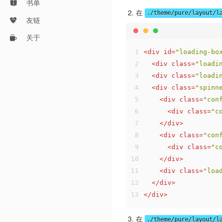
书单
在
./theme/pure/layout/l
友链
关于
1
<
div
id
=
"loading-bo
2
<
div
class
=
"loadi
3
<
div
class
=
"loadi
4
<
div
class
=
"spinn
5
<
div
class
=
"con
6
<
div
class
=
"c
7
</
div
>
8
<
div
class
=
"con
9
<
div
class
=
"c
10
</
div
>
11
<
div
class
=
"loa
12
</
div
>
13
</
div
>
在
./theme/pure/layout/l