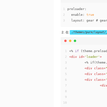
1
preloader
:
2
enable
: 
true
3
layout
: gear # ge
在
./themes/pure/layout/
1
<% 
if
 (theme.
preloa
2
<
div
id
=
'loader'
>
3
	<% if(theme
4
<
div
class
=
5
<
div
class
=
6
<
div
class
=
7
<
di
8
9
10