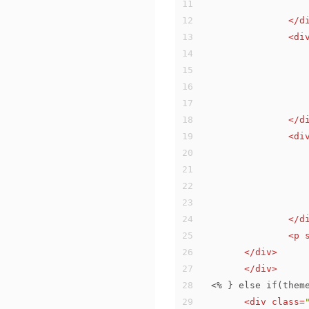
11
12
</
d
13
<
di
14
15
16
17
18
</
d
19
<
di
20
21
22
23
24
</
d
25
<
p
26
</
div
>
27
</
div
>
28
  <% } else if(them
29
<
div
class
=