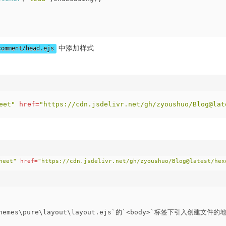
中添加样式
comment/head.ejs
eet"
href
=
"https://cdn.jsdelivr.net/gh/zyoushuo/Blog@lat
heet"
href
=
"https://cdn.jsdelivr.net/gh/zyoushuo/Blog@latest/hex
themes\pure\layout\layout.ejs`的`<body>`标签下引入创建文件的