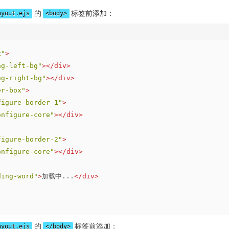
的
标签前添加：
ayout.ejs
<body>
x"
>
ng-left-bg"
>
</
div
>
ng-right-bg"
>
</
div
>
er-box"
>
figure-border-1"
>
onfigure-core"
>
</
div
>
figure-border-2"
>
onfigure-core"
>
</
div
>
ding-word"
>
加载中...
</
div
>
的
标签前添加：
ayout.ejs
</body>