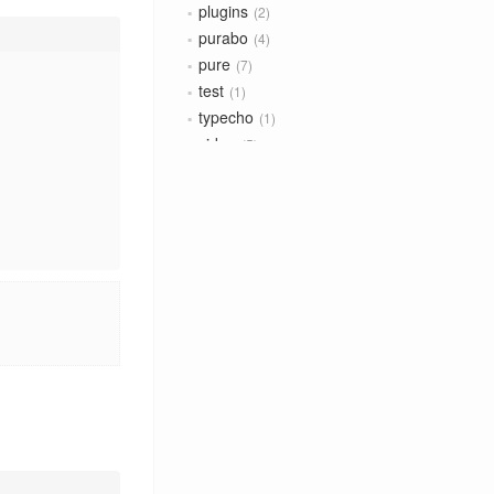
plugins
2
purabo
4
pure
7
test
1
typecho
1
video
5
加密
1
改造
10
记录
1
标签云
3D
English
Hexo
adguard
bilibili
dictation
docker
dplayer
github
guide
guides
hexo
markdown
model
plugin
plugins
purabo
pure
test
typecho
video
加密
改造
记录
归档