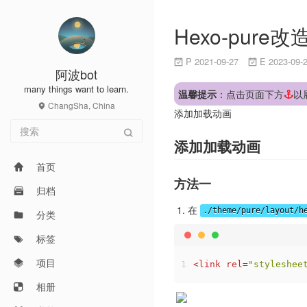
Hexo-pur
P 2021-09-27
E 2023-09-
阿波bot
many things want to learn.
温馨提示
：点击页面下方
以
ChangSha, China
添加加载动画
添加加载动画
首页
方法一
归档
在
./theme/pure/layout/h
分类
标签
项目
1
<
link
rel
=
"styleshee
相册