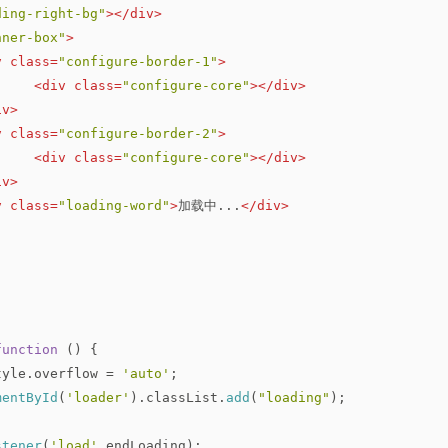
ding-right-bg"
>
</
div
>
nner-box"
>
v
class
=
"configure-border-1"
>
<
div
class
=
"configure-core"
>
</
div
>
iv
>
v
class
=
"configure-border-2"
>
<
div
class
=
"configure-core"
>
</
div
>
iv
>
v
class
=
"loading-word"
>
加载中...
</
div
>
function
 (
) {
tyle
.
overflow
 = 
'auto'
;
mentById
(
'loader'
).
classList
.
add
(
"loading"
);
stener
(
'load'
,endLoading);