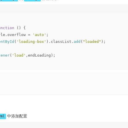
unction
 (
) {
yle
.
overflow
 = 
'auto'
;
entById
(
'loading-box'
).
classList
.
add
(
"loaded"
);
tener
(
'load'
,endLoading);
中添加配置
yml