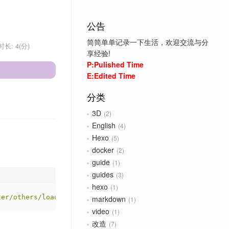
公告
简简单单记录一下生活，欢迎交流与分
长: 4(分)
享经验!
P:Pulished Time
E:Edited Time
分类
3D
2
English
4
Hexo
5
docker
2
guide
1
guides
3
hexo
1
ter/others/loading.min.css"
>
markdown
1
video
1
改造
7