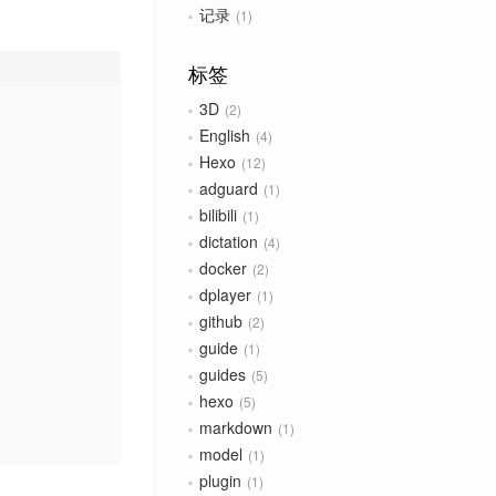
记录
1
标签
3D
2
English
4
Hexo
12
adguard
1
bilibili
1
dictation
4
docker
2
dplayer
1
github
2
guide
1
guides
5
hexo
5
markdown
1
model
1
plugin
1