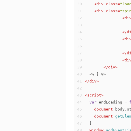
30
<
div
class
=
"loa
31
<
div
class
=
"spi
32
<
di
33
34
</
d
35
<
di
36
37
</
d
38
<
di
39
</
div
>
40
  <% } %>
41
</
div
>
42
43
<
script
>
44
var
 endLoading = 
45
document
.
body
.
s
46
document
.
getEle
47
  }
48
window
.
addEventLi