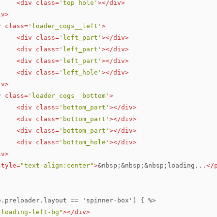
<
div
class
=
'top_hole'
>
</
div
>
iv
>
v
class
=
'loader_cogs__left'
>
<
div
class
=
'left_part'
>
</
div
>
<
div
class
=
'left_part'
>
</
div
>
<
div
class
=
'left_part'
>
</
div
>
<
div
class
=
'left_hole'
>
</
div
>
iv
>
v
class
=
'loader_cogs__bottom'
>
<
div
class
=
'bottom_part'
>
</
div
>
<
div
class
=
'bottom_part'
>
</
div
>
<
div
class
=
'bottom_part'
>
</
div
>
<
div
class
=
'bottom_hole'
>
</
div
>
iv
>
style
=
"text-align:center"
>
&nbsp;
&nbsp;
&nbsp;
loading...
</
e.preloader.layout == 'spinner-box') { %>
"loading-left-bg"
>
</
div
>