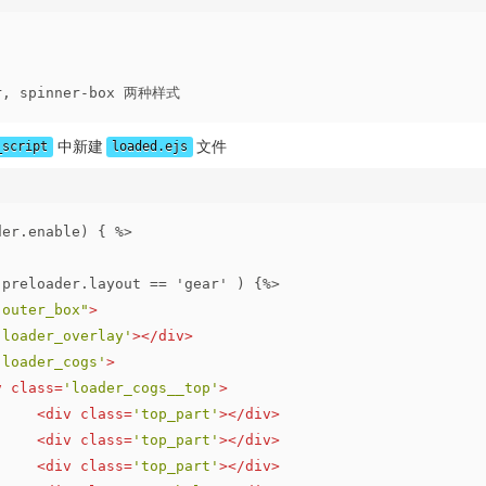
ar, spinner-box 两种样式
中新建
文件
_script
loaded.ejs
der
.
enable
) { %>
.preloader.layout == 'gear' ) {%>
"outer_box"
>
'loader_overlay'
>
</
div
>
'loader_cogs'
>
v
class
=
'loader_cogs__top'
>
<
div
class
=
'top_part'
>
</
div
>
<
div
class
=
'top_part'
>
</
div
>
<
div
class
=
'top_part'
>
</
div
>