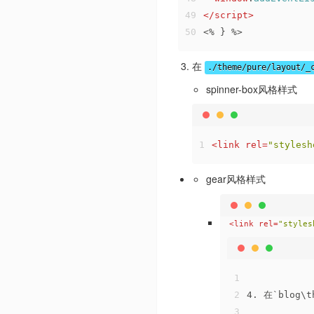
49
</
script
>
50
<% } %>
在
./theme/pure/layout/_
spinner-box风格样式
1
<
link
rel
=
"stylesh
gear风格样式
<
link
rel
=
"styles
1
2
4. 在`blog\
3