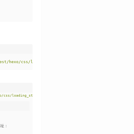
est/hexo/css/loading_style_1.css"
 >
o/css/loading_style_2.css"
 >
地址：